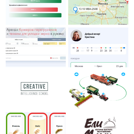
Расчеты для посевной
Управление
компании
логистическими
потоками
Сервис по Аренде
Управление логистикой
техники
Мобильное приложение
CI School
Агронавигация